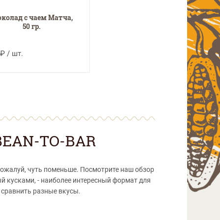
колад с чаем Матча,
50 гр.
₽ / шт.
EAN-TO-BAR
пожалуй, чуть поменьше. Посмотрите наш обзор
ый кусками, - наиболее интересный формат для
т сравнить разные вкусы.