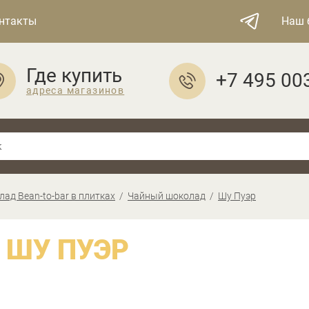
нтакты
Наш 
Где купить
+7 495 00
адреса магазинов
ад Bean-to-bar в плитках
Чайный шоколад
Шу Пуэр
ШУ ПУЭР