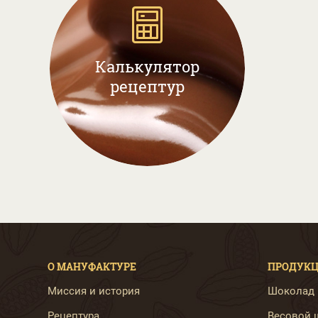
Калькулятор
рецептур
О МАНУФАКТУРЕ
ПРОДУК
Миссия и история
Шоколад B
Рецептура
Весовой ш