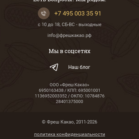
+7 495 003 35 91
с 10 до 18, СБ-ВС - выходные
info@фрешкакао.рф
Мы в соцсетях
Наш блог
ООО «Фреш Какао»
6950163438 / КПП: 695001001
1136952003352 / ОКПО: 10784876
28401375000
© Фреш Какао, 2011-2026
политика конфиденциальности