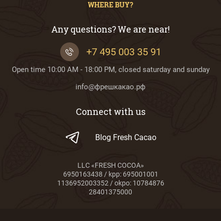
WHERE BUY?
Any questions? We are near!
+7 495 003 35 91
Open time 10:00 AM - 18:00 PM, closed saturday and sunday
info@фрешкакао.рф
Connect with us
Blog Fresh Cacao
LLC «FRESH COCOA»
6950163438 / kpp: 695001001
1136952003352 / okpo: 10784876
28401375000