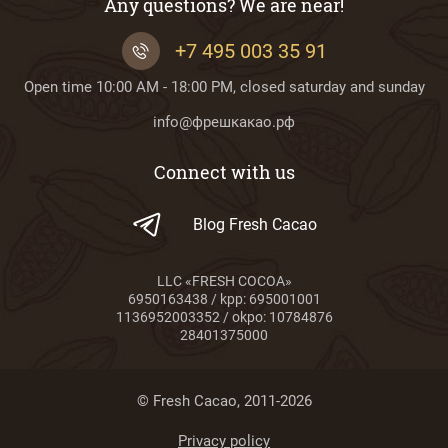
Any questions? We are near!
+7 495 003 35 91
Open time 10:00 AM - 18:00 PM, closed saturday and sunday
info@фрешкакао.рф
Connect with us
Blog Fresh Cacao
LLC «FRESH COCOA»
6950163438 / kpp: 695001001
1136952003352 / okpo: 10784876
28401375000
© Fresh Cacao, 2011-2026
Privacy policy