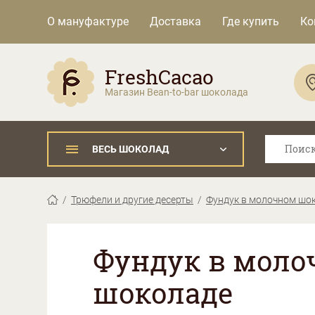
О мануфактуре
Доставка
Где купить
Ко
FreshCacao
Магазин Bean-to-bar шоколада
ВЕСЬ ШОКОЛАД
Трюфели и другие десерты
Фундук в молочном шо
Фундук в моло
шоколаде