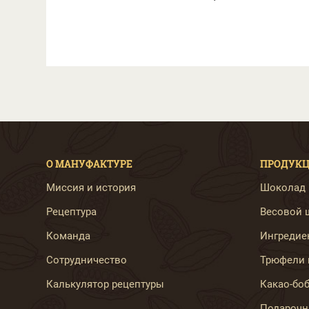
О МАНУФАКТУРЕ
ПРОДУК
Миссия и история
Шоколад B
Рецептура
Весовой ш
Команда
Ингредиен
Сотрудничество
Трюфели 
Калькулятор рецептуры
Какао-бо
Подарочн