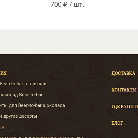
700 ₽ / шт.
ЦИЯ
ДОСТАВКА
ean-to-bar в плитках
КОНТАКТЫ
околад Bean-to-bar
ты для Bean-to-bar шоколада
ГДЕ КУПИТ
и другие десерты
БЛОГ
бы
ые наборы и корпоративные подарки