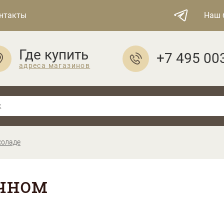
нтакты
Наш 
Где купить
+7 495 00
адреса магазинов
коладе
чном