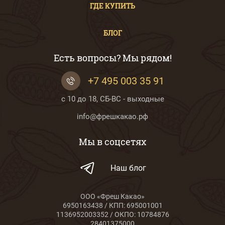
ГДЕ КУПИТЬ
БЛОГ
Есть вопросы? Мы рядом!
+7 495 003 35 91
с 10 до 18, СБ-ВС - выходные
info@фрешкакао.рф
Мы в соцсетях
Наш блог
ООО «Фреш Какао»
6950163438 / КПП: 695001001
1136952003352 / ОКПО: 10784876
28401375000