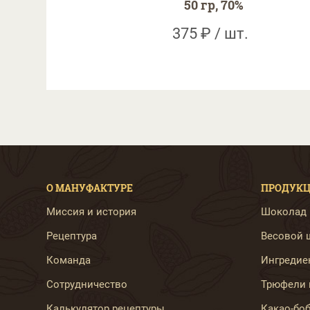
50 гр, 70%
375 ₽ / шт.
О МАНУФАКТУРЕ
ПРОДУК
Миссия и история
Шоколад B
Рецептура
Весовой ш
Команда
Ингредиен
Сотрудничество
Трюфели 
Калькулятор рецептуры
Какао-бо