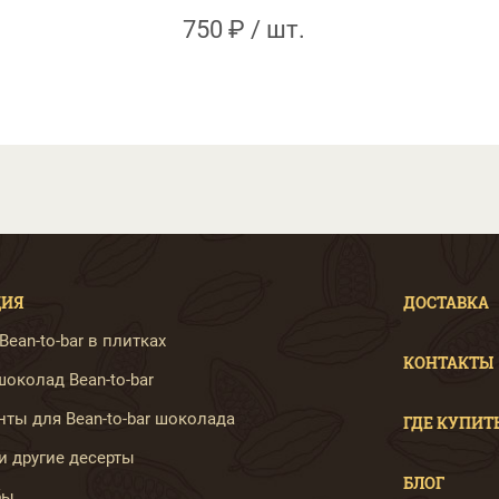
750 ₽ / шт.
ЦИЯ
ДОСТАВКА
ean-to-bar в плитках
КОНТАКТЫ
околад Bean-to-bar
ты для Bean-to-bar шоколада
ГДЕ КУПИТ
и другие десерты
БЛОГ
бы