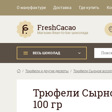
О мануфактуре
Доставка
Где купить
Ко
FreshCacao
Магазин Bean-to-bar шоколада
ВЕСЬ ШОКОЛАД
Трюфели и другие десерты
Трюфели Сырное ассорт
Трюфели Сырно
100 гр