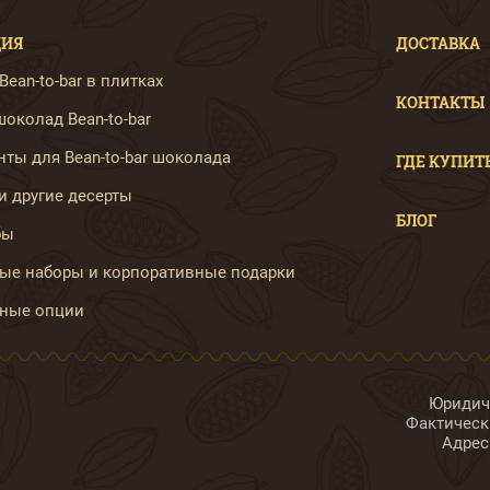
ЦИЯ
ДОСТАВКА
ean-to-bar в плитках
КОНТАКТЫ
околад Bean-to-bar
ты для Bean-to-bar шоколада
ГДЕ КУПИТ
и другие десерты
БЛОГ
бы
ые наборы и корпоративные подарки
ные опции
Юридиче
Фактически
Адрес