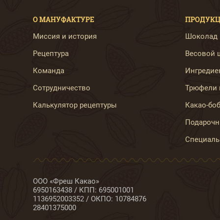
О МАНУФАКТУРЕ
ПРОДУК
Миссия и история
Шоколад B
Рецептура
Весовой ш
Команда
Ингредиен
Сотрудничество
Трюфели 
Калькулятор рецептуры
Какао-бо
Подарочн
Специаль
ООО «Фреш Какао»
6950163438 / КПП: 695001001
1136952003352 / ОКПО: 10784876
28401375000