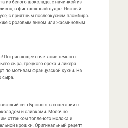
а из белого шоколада, с начинкой из
ливок, в фисташковой пудре. Нежный
усе, с приятным послевкусием пломбира.
также с розовым вином или жасминовым
а! Потрясающее сочетание темного
ьего сыра, грецкого ореха и ликера
рт по мотивам французской кухни. На
о сыра.
вежский сыр Брюност в сочетании с
коладом и сливками. Молочно-
ким оттенком топленого молока и
ельной крошки. Оригинальный рецепт