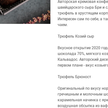
Авторская кремовая конфет
швейцарского сыра Бри и с
трюфель в хрустящем корп
Интересен сам по себе, а 
чаем.
Трюфель Козий сыр
Вкусное открытие 2020 год
шоколада 70%, мягкого коз
Кальвадос. Авторский десе
первом плане - вкус козьег
Трюфель Брюност
Оригинальный по вкусу нор
гречишным и молочным шо
карамельная начинка с яр
воздушная обсыпка из ваф